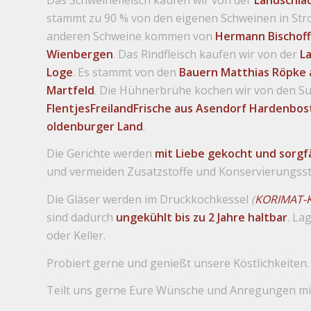
stammt zu 90 % von den eigenen Schweinen in Stroh
anderen Schweine kommen von
Hermann Bischoff
Wienbergen
. Das Rindfleisch kaufen wir von der
L
Loge
. Es stammt von den
Bauern Matthias Röpke
Martfeld
. Die Hühnerbrühe kochen wir von den 
FlentjesFreilandFrische aus Asendorf Hardenbos
oldenburger Land
.
Die Gerichte werden
mit Liebe gekocht und sorgf
und vermeiden Zusatzstoffe und Konservierungssto
Die Gläser werden im Druckkochkessel
(
KORIMAT-K
sind dadurch
ungekühlt bis zu 2 Jahre haltbar
. La
oder Keller.
Probiert gerne und genießt unsere Köstlichkeiten.
Teilt uns gerne Eure Wünsche und Anregungen mit 