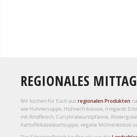
REGIONALES MITTAG
Wir kochen für Euch aus
regionalen Produkten
na
wie Hühnersuppe, Hühnerfrikassee, Irmgards Erbs
mit Rindfleisch, Currybratwurstpfanne, Rindergula
Kartoffelkäselauchsuppe, vegane Möhrenkokos-s
Das Schweinefleisch kaufen wir von der
Landschla