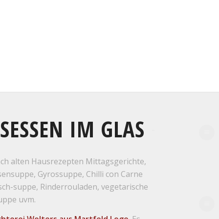
SESSEN IM GLAS
ch alten Hausrezepten Mittagsgerichte,
ensuppe, Gyrossuppe, Chilli con Carne
sch-suppe, Rinderrouladen, vegetarische
uppe uvm.
chterei Wolters aus Martfeld Loge
. Es