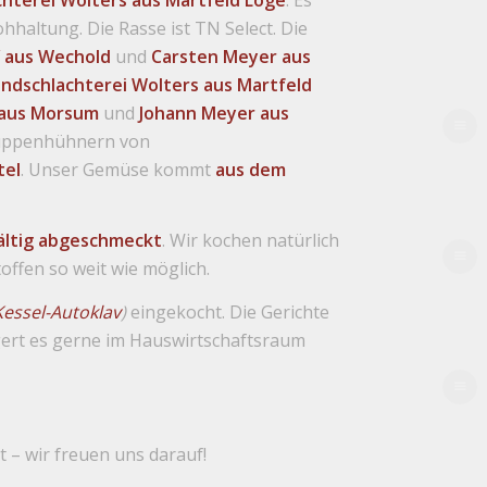
haltung. Die Rasse ist TN Select. Die
 aus Wechold
und
Carsten Meyer aus
andschlachterei Wolters aus Martfeld
 aus Morsum
und
Johann Meyer aus
Suppenhühnern von
tel
.
Unser Gemüse kommt
aus dem
ältig abgeschmeckt
. Wir kochen natürlich
ffen so weit wie möglich.
essel-Autoklav
)
eingekocht. Die Gerichte
gert es gerne im Hauswirtschaftsraum
– wir freuen uns darauf!